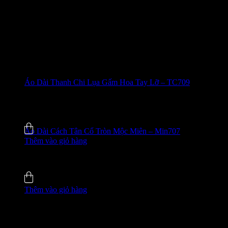
Áo Dài Thanh Chi Lụa Gấm Hoa Tay Lỡ – TC709
635.000
₫
-42%
5.0 (5)
Đã bán
137
Áo Dài Cách Tân Cổ Tròn Mộc Miên – Min707
Thêm vào giỏ hàng
755.000
₫
-33%
5.0 (2)
Đã bán
109
Thêm vào giỏ hàng