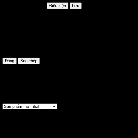
HSD: Không giới hạn
Điều kiện
Lưu
GIAM35K
Mã khuyến mãi:
GIAM35K
Hạn sử dụng:
Không giới hạn
Điều kiện:
Áp dụng cho đơn hàng trên 500.000đ
Đóng
Sao chép
VÁY ĐẦM
Sắp xếp:
GIÁ ĐỘC QUYỀN WEB