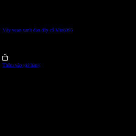
Váy voan xanh đan dây cổ Min6095
520.000
₫
-31%
4.8 (35)
Đã bán
135
Thêm vào giỏ hàng