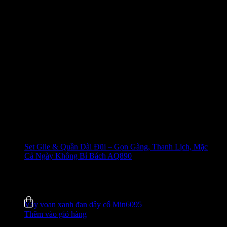
Set Gile & Quần Dài Đũi – Gọn Gàng, Thanh Lịch, Mặc
Cả Ngày Không Bí Bách AQ890
650.000
₫
-27%
5.0 (4)
Đã bán
8
Váy voan xanh đan dây cổ Min6095
Thêm vào giỏ hàng
520.000
₫
-31%