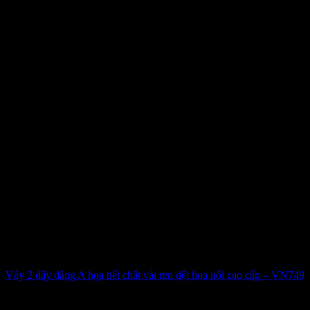
Váy 2 dây dáng A họa tiết chất vải ren dệt hoa nổi cao cấp – VN749
365.000
₫