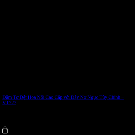
Đầm Tơ Dệt Hoa Nổi Cao Cấp với Dây Nơ Ngực Tùy Chỉnh –
VT727
506
₫
5.0 (1)
Đã bán
112