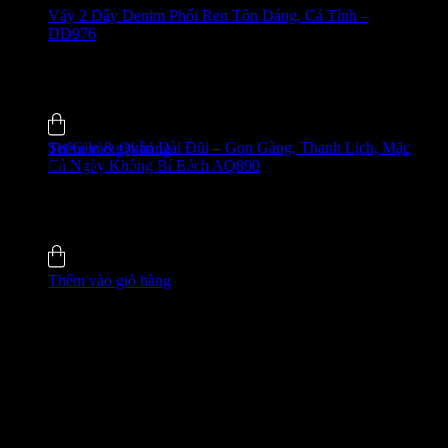
Váy 2 Dây Denim Phối Ren Tôn Dáng, Cá Tính –
DD976
650.000
₫
-24%
0.0 (0)
Đã bán
7
Set Gile & Quần Dài Đũi – Gọn Gàng, Thanh Lịch, Mặc
Thêm vào giỏ hàng
Cả Ngày Không Bí Bách AQ890
GIÁ ĐỘC QUYỀN WEB
650.000
₫
-27%
5.0 (4)
Đã bán
8
Thêm vào giỏ hàng