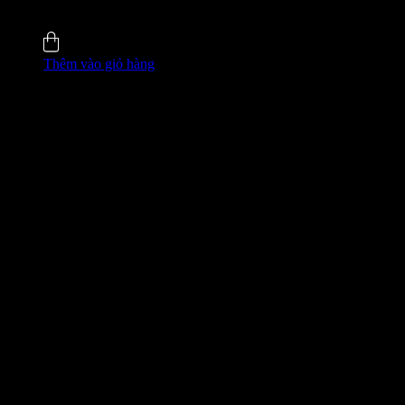
4.8 (35)
Đã bán
135
Thêm vào giỏ hàng
GIÁ ĐỘC QUYỀN WEB