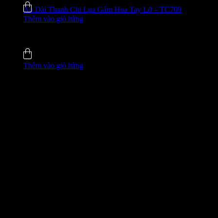
Áo Dài Thanh Chi Lụa Gấm Hoa Tay Lỡ – TC709
Thêm vào giỏ hàng
635.000
₫
-42%
5.0 (5)
Đã bán
137
Thêm vào giỏ hàng