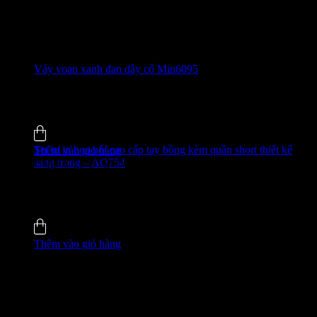
Váy voan xanh đan dây cổ Min6095
520.000
₫
-31%
4.8 (35)
Đã bán
135
Set tơ in hoa nổi cao cấp tay bồng kèm quần short thiết kế
Thêm vào giỏ hàng
sang trọng – AQ754
GIÁ ĐỘC QUYỀN WEB
480.000
₫
-49%
4.9 (51)
Đã bán
338
Thêm vào giỏ hàng