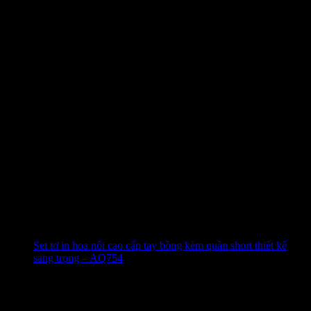
Set tơ in hoa nổi cao cấp tay bồng kèm quần short thiết kế
sang trọng – AQ754
480.000
₫
-49%
4.9 (51)
Đã bán
338