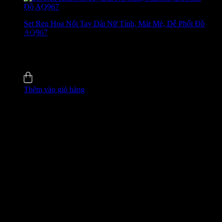
Bán chạy
Set Ren Hoa Nổi Tay Dài Nữ Tính, Mát Mẻ, Dễ Phối Đồ
AQ967
GIÁ ĐỘC QUYỀN WEB
650.000
₫
-24%
0.0 (0)
Đã bán
5
Thêm vào giỏ hàng
GIÁ ĐỘC QUYỀN WEB