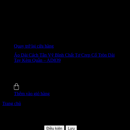
Giỏ hàng
Chưa có sản phẩm trong giỏ hàng.
Quay trở lại cửa hàng
Áo Dài Cách Tân Vỹ Bình Chất Tơ Crep Cổ Tròn Dài
Tay Kèm Quần – AD839
655.000
₫
-28%
4.6 (22)
Đã bán
110
Thêm vào giỏ hàng
Trang chủ
/
VÁY ĐẦM
KHACHMOI
Giảm thêm 5%
HSD: Không giới hạn
Điều kiện
Lưu