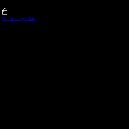
5.0 (3)
Đã bán
129
Thêm vào giỏ hàng