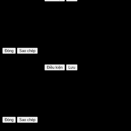
KHACHMOI
Mã khuyến mãi:
KHACHMOI
Hạn sử dụng:
Không giới hạn
Điều kiện:
Áp dụng cho khách mới lần đầu mua hàng tại website
Đóng
Sao chép
LILI100
Giảm giá lên tới 100k
HSD: Không giới hạn
Điều kiện
Lưu
LILI100
Mã khuyến mãi:
LILI100
Hạn sử dụng:
Không giới hạn
Điều kiện:
Áp dụng cho đơn hàng trên 999.000đ
Đóng
Sao chép
GIAM35k
Giảm giá lên tới 35k