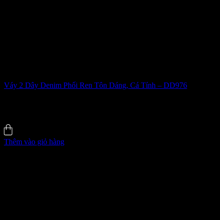
Váy 2 Dây Denim Phối Ren Tôn Dáng, Cá Tính – DD976
650.000
₫
-24%
0.0 (0)
Đã bán
7
Thêm vào giỏ hàng