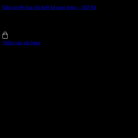
Đầm tơ dệt hoa nổi thiết kế sang trọng – DD764
515
₫
5.0 (4)
Đã bán
149
Thêm vào giỏ hàng