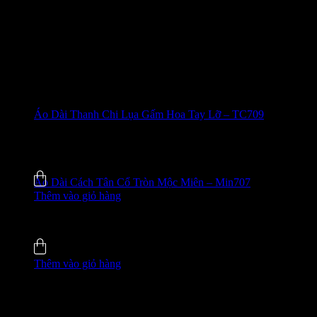
Áo Dài Thanh Chi Lụa Gấm Hoa Tay Lỡ – TC709
635.000
₫
-42%
5.0 (5)
Đã bán
137
Áo Dài Cách Tân Cổ Tròn Mộc Miên – Min707
Thêm vào giỏ hàng
755.000
₫
-33%
5.0 (2)
Đã bán
109
Thêm vào giỏ hàng