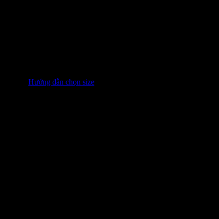
Độc quyền phân phối tại LiLiQiQi
Hướng dẫn chọn size