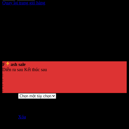
Quay lại trang giỏ hàng
Đầm dài voan tơ họa tiết – cúp ngực smoking, tôn dáng & thoải
mái
Thiết kế từ chất voan tơ cao cấp in họa tiết độc quyền LiLiQiQi,
mềm mại, thoáng nhẹ và thân thiện với làn da. Phần cúp ngực 2 lớp
kết hợp dập ly tạo hiệu ứng thon gọn, nữ tính. Thân váy smoking co
giãn ôm dáng vừa vặn, thoải mái khi mặc. Dây vai tăng giảm linh
hoạt, khóa sườn tinh tế và chân váy nhún xòe duyên dáng. Lý tưởng
cho tiệc nhẹ, dạo phố, hẹn hò hay du lịch – dễ phối cùng sandal
hoặc giày cao gót để hoàn thiện phong cách quyến rũ, thanh lịch.
F
ash sale
Diễn ra sau
Kết thúc sau
:
:
:
:
S
Kích cỡ
M
L
Xóa
An tâm mua sắm cùng Liliqiqi