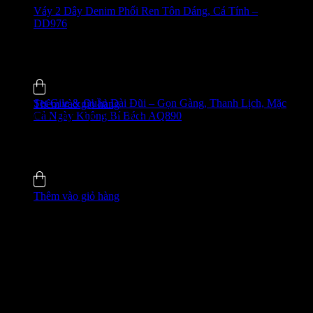
Váy 2 Dây Denim Phối Ren Tôn Dáng, Cá Tính –
DD976
650.000
₫
-24%
0.0 (0)
Đã bán
7
Set Gile & Quần Dài Đũi – Gọn Gàng, Thanh Lịch, Mặc
Thêm vào giỏ hàng
Cả Ngày Không Bí Bách AQ890
GIÁ ĐỘC QUYỀN WEB
650.000
₫
-27%
5.0 (4)
Đã bán
8
Thêm vào giỏ hàng