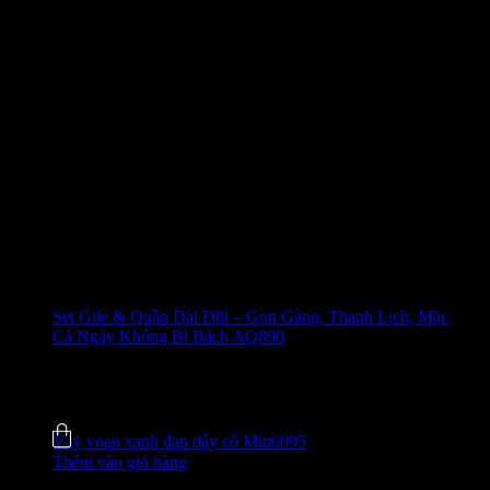
Set Gile & Quần Dài Đũi – Gọn Gàng, Thanh Lịch, Mặc
Cả Ngày Không Bí Bách AQ890
650.000
₫
-27%
5.0 (4)
Đã bán
8
Váy voan xanh đan dây cổ Min6095
Thêm vào giỏ hàng
520.000
₫
-31%