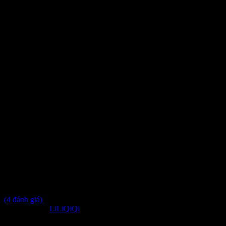
Đầm dài voan tơ họa tiết cúp
ngực dáng dài MUSE – DD843
5.0
5.0
trên 5 dựa trên
4
đánh giá
(
4
đánh giá)
Đã bán
141
Thương hiệu:
LiLiQiQi
587
₫