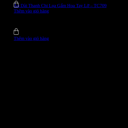
Áo Dài Thanh Chi Lụa Gấm Hoa Tay Lỡ – TC709
Thêm vào giỏ hàng
635.000
₫
-42%
5.0 (5)
Đã bán
137
Thêm vào giỏ hàng