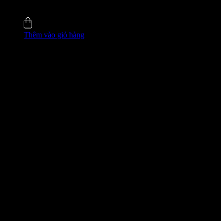
4.8 (35)
Đã bán
135
Thêm vào giỏ hàng
GIÁ ĐỘC QUYỀN WEB