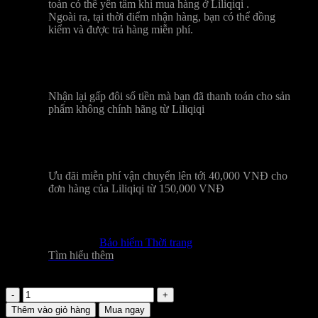
toàn có thể yên tâm khi mua hàng ở Liliqiqi .
Ngoài ra, tại thời điểm nhận hàng, bạn có thể đồng
kiểm và được trả hàng miễn phí.
Chính hãng 100%
Nhận lại gấp đôi số tiền mà bạn đã thanh toán cho sản
phẩm không chính hãng từ Liliqiqi
Miễn phí vận chuyển
Ưu đãi miễn phí vận chuyển lên tới 40,000 VNĐ cho
đơn hàng của Liliqiqi từ 150,000 VNĐ
Bảo hiểm Thời trang
Tìm hiểu thêm
Đầm
dài
Thêm vào giỏ hàng
Mua ngay