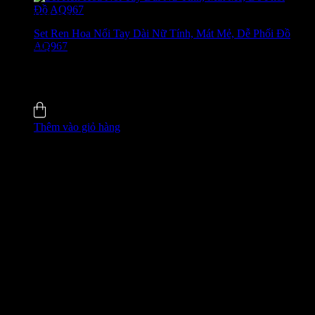
Bán chạy
Set Ren Hoa Nổi Tay Dài Nữ Tính, Mát Mẻ, Dễ Phối Đồ
AQ967
GIÁ ĐỘC QUYỀN WEB
650.000
₫
-24%
0.0 (0)
Đã bán
5
Thêm vào giỏ hàng
GIÁ ĐỘC QUYỀN WEB