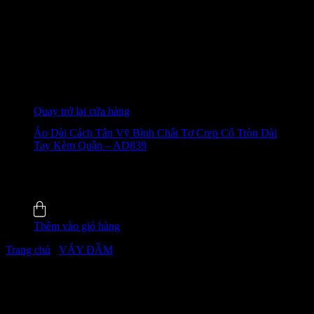
Giỏ hàng
Chưa có sản phẩm trong giỏ hàng.
Quay trở lại cửa hàng
Áo Dài Cách Tân Vỹ Bình Chất Tơ Crep Cổ Tròn Dài
Tay Kèm Quần – AD839
655.000
₫
-28%
4.6 (22)
Đã bán
110
Thêm vào giỏ hàng
Trang chủ
/
VÁY ĐẦM