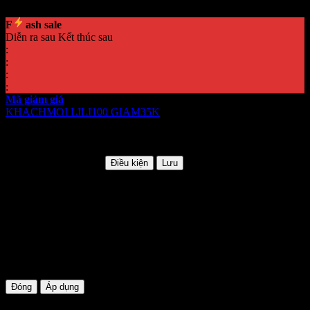
F
ash sale
Diễn ra sau
Kết thúc sau
:
:
:
:
Mã giảm giá
KHACHMOI
LILI100
GIAM35K
Mã giảm giá
KHACHMOI
Giảm thêm 5%
HSD: Không giới hạn
Điều kiện
Lưu
KHACHMOI
Mã khuyến mãi:
KHACHMOI
Hạn sử dụng:
Không giới hạn
Điều kiện:
Áp dụng cho khách mới lần đầu mua hàng tại website
Đóng
Áp dụng
LILI100