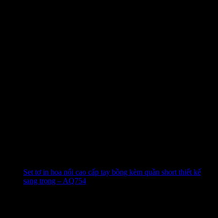
Set tơ in hoa nổi cao cấp tay bồng kèm quần short thiết kế
sang trọng – AQ754
480.000
₫
-49%
4.9 (51)
Đã bán
338