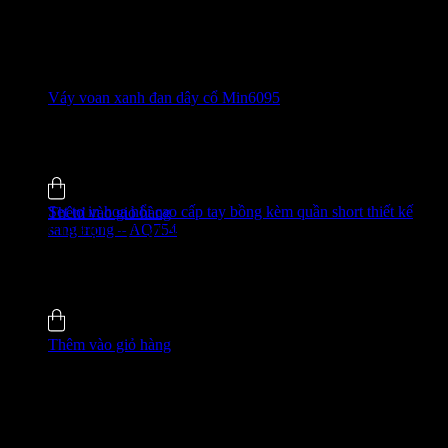
Váy voan xanh đan dây cổ Min6095
520.000
₫
-31%
4.8 (35)
Đã bán
135
Set tơ in hoa nổi cao cấp tay bồng kèm quần short thiết kế
Thêm vào giỏ hàng
sang trọng – AQ754
GIÁ ĐỘC QUYỀN WEB
480.000
₫
-49%
4.9 (51)
Đã bán
338
Thêm vào giỏ hàng