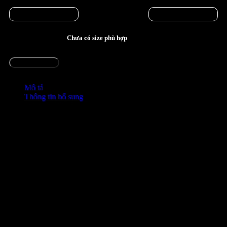
Chật hơn
Hoàn hảo
Rộng hơn
Bạn nên mặc size:
Chưa có size phù hợp
Chọn size này
Mô tả
Thông tin bổ sung
Đầm Dài Voan Tơ In Họa Tiết – Thiết Kế Cúp Ngực
Smoking
Chất liệu:
Voan tơ in họa tiết cao cấp – mềm mại, thoáng nhẹ,
không phai màu, không gây ngứa, thân thiện với làn da nhạy cảm.
Mô tả sản phẩm:
Chiếc đầm được thiết kế từ
voan tơ cao cấp
với họa tiết in chuyển
nhiệt sắc nét – bề mặt lạ mắt, tạo hiệu ứng nổi bật và khác biệt. Họa
tiết được
thiết kế độc quyền bởi LiLiQiQi
, đảm bảo cá tính riêng
và tính thời trang cao.