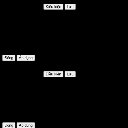
Giảm giá lên tới 100k
HSD: Không giới hạn
Điều kiện
Lưu
LILI100
Mã khuyến mãi:
LILI100
Hạn sử dụng:
Không giới hạn
Điều kiện:
Áp dụng cho đơn hàng trên 999.000đ
Đóng
Áp dụng
GIAM35k
Giảm giá lên tới 35k
HSD: Không giới hạn
Điều kiện
Lưu
GIAM35K
Mã khuyến mãi:
GIAM35K
Hạn sử dụng:
Không giới hạn
Điều kiện:
Áp dụng cho đơn hàng trên 500.000đ
Đóng
Áp dụng