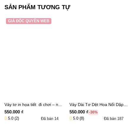
SẢN PHẨM TƯƠNG TỰ
GIÁ ĐỘC QUYỀN WEB
Váy tơ in họa tiết đi chơi – nữ
Váy Dài Tơ Dệt Hoa Nổi Dập
tính và mát mẻ cho mùa hè –
Nhăn Sang Trọng, Tôn Dáng
550.000
₫
550.000
₫
-36%
VN9078
TĨNH ANH – DD8788
5.0 (2)
5.0 (8)
Đã bán
14
Đã bán
187
Thêm vào giỏ hàng
Thêm vào giỏ hàng