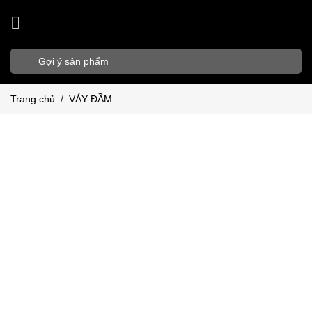
Bỏ
qua
nội
Tìm
dung
kiếm:
Trang chủ
/
VÁY ĐẦM