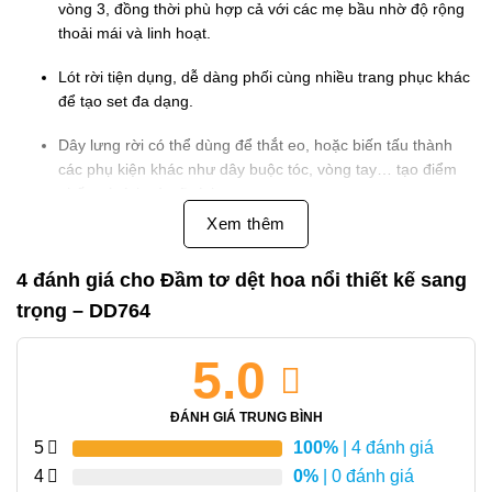
vòng 3, đồng thời phù hợp cả với các mẹ bầu nhờ độ rộng
thoải mái và linh hoạt.
Lót rời tiện dụng, dễ dàng phối cùng nhiều trang phục khác
để tạo set đa dạng.
Dây lưng rời có thể dùng để thắt eo, hoặc biến tấu thành
các phụ kiện khác như dây buộc tóc, vòng tay… tạo điểm
nhấn cá tính và nữ tính.
Xem thêm
Đặc điểm nổi bật:
Chất liệu tơ hoa nổi cao cấp mềm mại, mát nhẹ, tạo cảm
4 đánh giá cho
Đầm tơ dệt hoa nổi thiết kế sang
giác dễ chịu khi mặc.
trọng – DD764
Form dáng rộng thoải mái, tôn dáng mà vẫn che phủ
5.0
khuyết điểm hiệu quả.
Dây lưng đa năng, tăng tính linh hoạt trong cách phối đồ và
ĐÁNH GIÁ TRUNG BÌNH
trang trí.
5
100%
| 4 đánh giá
4
0%
| 0 đánh giá