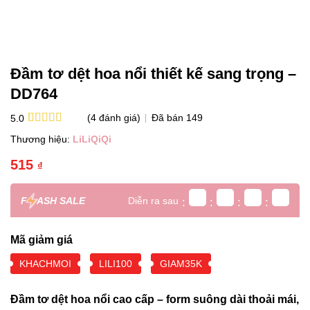
Đầm tơ dệt hoa nổi thiết kế sang trọng –
DD764
(
4
đánh giá)
Đã bán
149
5.0
5.0
4
trên 5
Thương hiệu:
LiLiQiQi
dựa trên
đánh giá
515
₫
Diễn ra sau
F
ASH SALE
:
:
:
:
Mã giảm giá
KHACHMOI
LILI100
GIAM35K
Đầm tơ dệt hoa nổi cao cấp – form suông dài thoải mái,