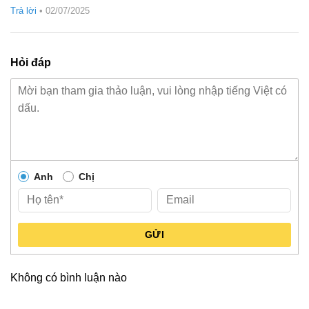
Được xếp
nhàng, thanh lịch hoặc năng động, cá tính.
Trả lời
•
02/07/2025
hạng
5
5
sao
Hỏi đáp
Anh
Chị
GỬI
Không có bình luận nào