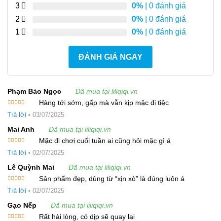
3
0%
| 0 đánh giá
2
0%
| 0 đánh giá
1
0%
| 0 đánh giá
ĐÁNH GIÁ NGAY
Phạm Bảo Ngọc
Đã mua tại liliqiqi.vn
Hàng tới sớm, gấp mà vẫn kịp mặc đi tiệc
Được xếp
Trả lời
•
03/07/2025
hạng
5
5
sao
Mai Anh
Đã mua tại liliqiqi.vn
Mặc đi chơi cuối tuần ai cũng hỏi mặc gì á
Được xếp
Trả lời
•
02/07/2025
hạng
5
5
sao
Lê Quỳnh Mai
Đã mua tại liliqiqi.vn
Sản phẩm đẹp, dùng từ “xịn xò” là đúng luôn á
Tính ứng dụng:
Được xếp
Trả lời
•
02/07/2025
hạng
5
5
Phù hợp cho nhiều hoàn cảnh như đi làm, đi chơi, du lịch hay các
sao
dịp cần sự thoải mái nhưng vẫn thời trang. Có thể phối cùng
Gạo Nếp
Đã mua tại liliqiqi.vn
sandal, giày búp bê hoặc giày cao gót để tạo phong cách nhẹ
Rất hài lòng, có dịp sẽ quay lại