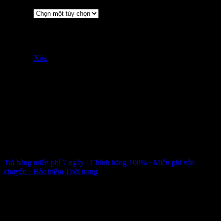
L
Cốm
Đen
Màu sắc
Hồng
Trắng
Xóa
An tâm mua sắm cùng Liliqiqi
Trả hàng miễn phí 7 ngày · Chính hãng 100% · Miễn phí vận
chuyển · Bảo hiểm Thời trang
An tâm mua sắm cùng Liliqiqi