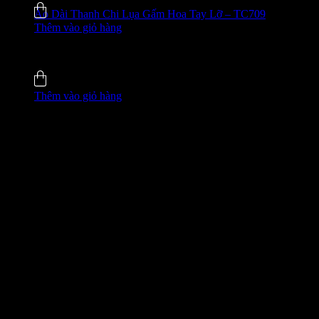
Áo Dài Thanh Chi Lụa Gấm Hoa Tay Lỡ – TC709
Thêm vào giỏ hàng
635.000
₫
-42%
5.0 (5)
Đã bán
137
Thêm vào giỏ hàng