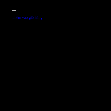
4.8 (35)
Đã bán
135
Thêm vào giỏ hàng
GIÁ ĐỘC QUYỀN WEB