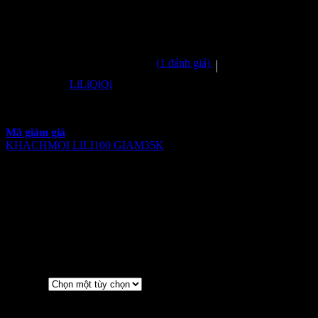
với Dây Nơ Ngực Tùy Chỉnh –
VT727
(
1
đánh giá)
5.0
trên 5 dựa trên
1
đánh giá
Đã bán
112
5.0
Thương hiệu:
LiLiQiQi
506
₫
Mã giảm giá
KHACHMOI
LILI100
GIAM35K
Đầm tơ dệt hoa nổi cao cấp với dây nơ ngực tùy chỉnh – duyên
dáng và linh hoạt
Ứng dụng công nghệ in trực tiếp họa tiết độc quyền bền màu, chất
liệu tơ hoa nổi mềm mại, thoáng mát và sang trọng. Dây nơ ngực có
thể điều chỉnh độ rộng, nâng đỡ và tạo điểm nhấn quyến rũ cho
nhiều dáng người. Tùng váy xòe rộng tôn dáng, tăng nét điệu đà nữ
tính. Lý tưởng cho tiệc tùng, sự kiện, hẹn hò hay dạo phố – dễ phối
cùng giày cao gót hoặc sandals.
S
Kích cỡ
M