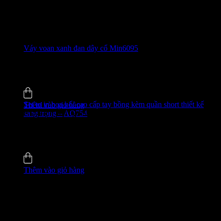
Váy voan xanh đan dây cổ Min6095
520.000
₫
-31%
4.8 (35)
Đã bán
135
Set tơ in hoa nổi cao cấp tay bồng kèm quần short thiết kế
Thêm vào giỏ hàng
sang trọng – AQ754
GIÁ ĐỘC QUYỀN WEB
480.000
₫
-49%
4.9 (51)
Đã bán
338
Thêm vào giỏ hàng