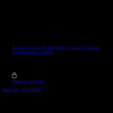
Áo Dài Cách Tân Vỹ Bình Chất Tơ Crep Cổ Tròn Dài
Tay Kèm Quần – AD839
655.000
₫
-28%
4.6 (22)
Đã bán
110
Thêm vào giỏ hàng
Trang chủ
/
VÁY ĐẦM