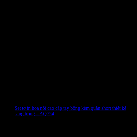
Set tơ in hoa nổi cao cấp tay bồng kèm quần short thiết kế
sang trọng – AQ754
480.000
₫
-49%
4.9 (51)
Đã bán
338