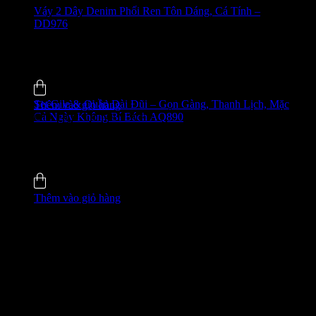
Váy 2 Dây Denim Phối Ren Tôn Dáng, Cá Tính –
DD976
650.000
₫
-24%
0.0 (0)
Đã bán
7
Set Gile & Quần Dài Đũi – Gọn Gàng, Thanh Lịch, Mặc
Thêm vào giỏ hàng
Cả Ngày Không Bí Bách AQ890
GIÁ ĐỘC QUYỀN WEB
650.000
₫
-27%
5.0 (4)
Đã bán
8
Thêm vào giỏ hàng