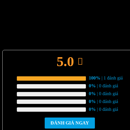
Kích cỡ
S, M, L
Màu sắc
Cốm, Đen, Hồng, Trắng
1 đánh giá cho
Đầm Tơ Dệt Hoa Nổi Cao Cấp với Dây
Nơ Ngực Tùy Chỉnh – VT727
5.0
ĐÁNH GIÁ TRUNG BÌNH
5
100%
| 1 đánh giá
4
0%
| 0 đánh giá
3
0%
| 0 đánh giá
2
0%
| 0 đánh giá
1
0%
| 0 đánh giá
ĐÁNH GIÁ NGAY