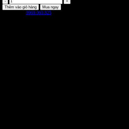
Đầm
Tơ
Thêm vào giỏ hàng
Mua ngay
Dệt
Gọi đặt mua
0969.060.825
(7:30 - 22:00)
Hoa
Nổi
Cao
Giao hàng toàn quốc
Cấp
với
Dây
Nơ
Ngực
Tùy
Chỉnh
-
VT727
số
lượng