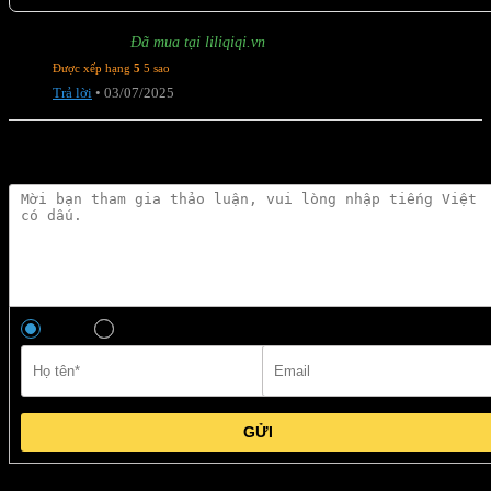
Hà My
Đã mua tại liliqiqi.vn
Mua cho mẹ, mẹ khen hoài luôn á
Được xếp hạng
5
5 sao
Trả lời
•
03/07/2025
Hỏi đáp
Anh
Chị
GỬI