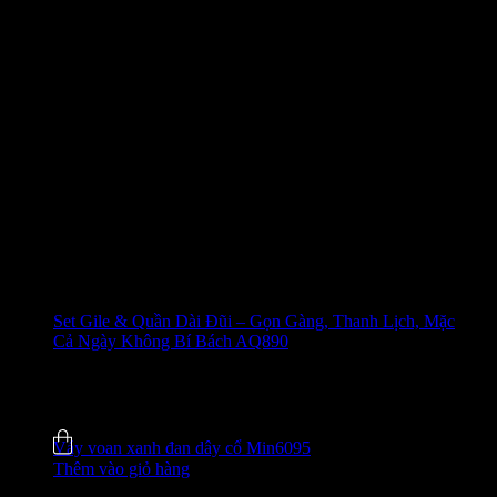
Set Gile & Quần Dài Đũi – Gọn Gàng, Thanh Lịch, Mặc
Cả Ngày Không Bí Bách AQ890
650.000
₫
-27%
5.0 (4)
Đã bán
8
Váy voan xanh đan dây cổ Min6095
Thêm vào giỏ hàng
520.000
₫
-31%