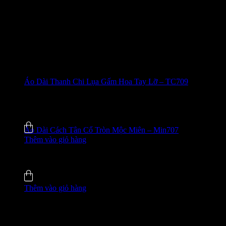
Áo Dài Thanh Chi Lụa Gấm Hoa Tay Lỡ – TC709
635.000
₫
-42%
5.0 (5)
Đã bán
137
Áo Dài Cách Tân Cổ Tròn Mộc Miên – Min707
Thêm vào giỏ hàng
755.000
₫
-33%
5.0 (2)
Đã bán
109
Thêm vào giỏ hàng