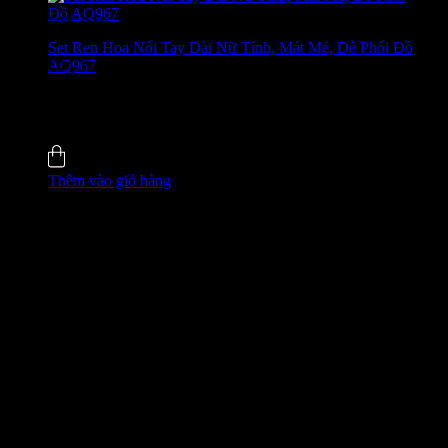
Bán chạy
Set Ren Hoa Nổi Tay Dài Nữ Tính, Mát Mẻ, Dễ Phối Đồ
AQ967
GIÁ ĐỘC QUYỀN WEB
650.000
₫
-24%
0.0 (0)
Đã bán
5
Thêm vào giỏ hàng
GIÁ ĐỘC QUYỀN WEB