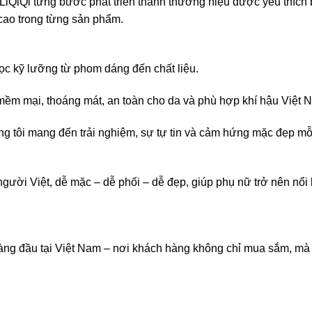
iLiQiQi từng bước phát triển thành thương hiệu được yêu thích 
 cao trong từng sản phẩm.
ọc kỹ lưỡng từ phom dáng đến chất liệu.
i mềm mại, thoáng mát, an toàn cho da và phù hợp khí hậu Việt 
ng tôi mang đến trải nghiệm, sự tự tin và cảm hứng mặc đẹp mỗ
ười Việt, dễ mặc – dễ phối – dễ đẹp, giúp phụ nữ trở nên nổi b
 hàng đầu tại Việt Nam – nơi khách hàng không chỉ mua sắm, mà