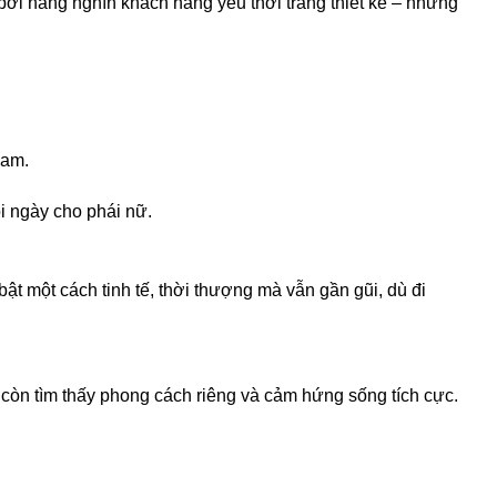
bởi hàng nghìn khách hàng yêu thời trang thiết kế – những
Nam.
i ngày cho phái nữ.
ật một cách tinh tế, thời thượng mà vẫn gần gũi, dù đi
 còn tìm thấy phong cách riêng và cảm hứng sống tích cực.