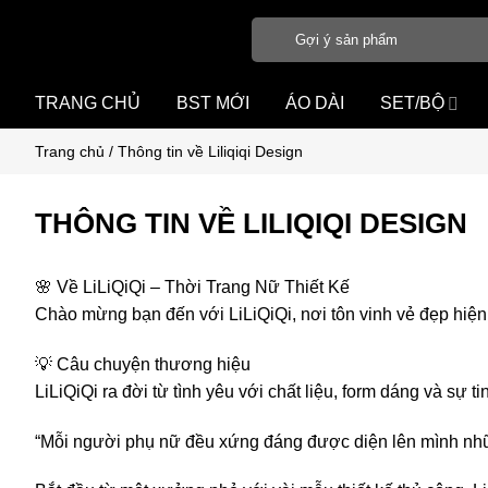
Bỏ
Tìm
qua
kiếm:
nội
dung
TRANG CHỦ
BST MỚI
ÁO DÀI
SET/BỘ
Trang chủ
/
Thông tin về Liliqiqi Design
THÔNG TIN VỀ LILIQIQI DESIGN
🌸 Về LiLiQiQi – Thời Trang Nữ Thiết Kế
Chào mừng bạn đến với LiLiQiQi, nơi tôn vinh vẻ đẹp hiện đạ
💡 Câu chuyện thương hiệu
LiLiQiQi ra đời từ tình yêu với chất liệu, form dáng và sự ti
“Mỗi người phụ nữ đều xứng đáng được diện lên mình những 