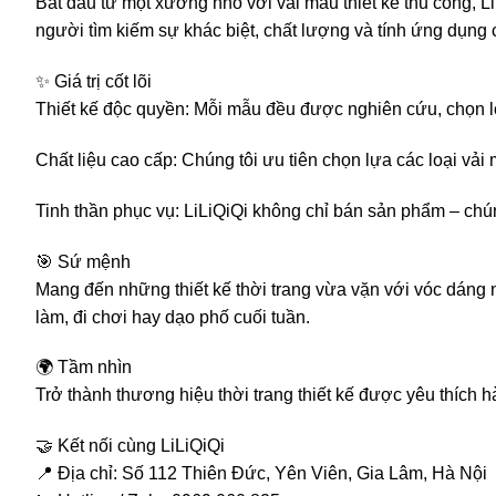
Bắt đầu từ một xưởng nhỏ với vài mẫu thiết kế thủ công, L
người tìm kiếm sự khác biệt, chất lượng và tính ứng dụng
✨ Giá trị cốt lõi
Thiết kế độc quyền: Mỗi mẫu đều được nghiên cứu, chọn l
Chất liệu cao cấp: Chúng tôi ưu tiên chọn lựa các loại vả
Tinh thần phục vụ: LiLiQiQi không chỉ bán sản phẩm – chú
🎯 Sứ mệnh
Mang đến những thiết kế thời trang vừa vặn với vóc dáng ng
làm, đi chơi hay dạo phố cuối tuần.
🌍 Tầm nhìn
Trở thành thương hiệu thời trang thiết kế được yêu thích
🤝 Kết nối cùng LiLiQiQi
📍 Địa chỉ: Số 112 Thiên Đức, Yên Viên, Gia Lâm, Hà Nội