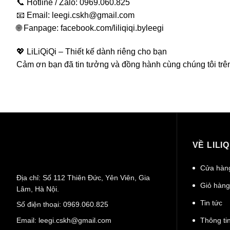
📞 Hotline / Zalo: 0969.060.825
📧 Email: leegi.cskh@gmail.com
🌐 Fanpage: facebook.com/liliqiqi.byleegi
💖 LiLiQiQi – Thiết kế dành riêng cho bạn
Cảm ơn bạn đã tin tưởng và đồng hành cùng chúng tôi trên 
VỀ LILIQ
Cửa hàn
Địa chỉ: Số 112 Thiên Đức, Yên Viên, Gia
Giỏ hàng
Lâm, Hà Nội.
Tin tức
Số điện thoại:
0969.060.825
Email:
leegi.cskh@gmail.com
Thông tin