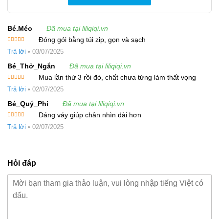
Bé.méo
Đã mua tại liliqiqi.vn
Đóng gói bằng túi zip, gọn và sạch
Được xếp
Trả lời
•
03/07/2025
hạng
5
5
sao
Bé_Thở_Ngắn
Đã mua tại liliqiqi.vn
Mua lần thứ 3 rồi đó, chất chưa từng làm thất vọng
Được xếp
Trả lời
•
02/07/2025
hạng
5
5
sao
Bé_Quý_Phi
Đã mua tại liliqiqi.vn
Dáng váy giúp chân nhìn dài hơn
Được xếp
Trả lời
•
02/07/2025
hạng
5
5
sao
Hỏi đáp