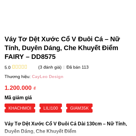
Váy Tơ Dệt Xước Cổ V Đuôi Cá – Nữ
Tính, Duyên Dáng, Che Khuyết Điểm
FAIRY – DD8575
(
3
đánh giá)
Đã bán
113
5.0
5.0
3
trên 5
Thương hiệu:
CayLeo Design
dựa trên
đánh giá
1.200.000
₫
Mã giảm giá
KHACHMOI
LILI100
GIAM35K
Váy Tơ Dệt Xước Cổ V Đuôi Cá Dài 130cm – Nữ Tính,
Duyên Dáng, Che Khuyết Điểm