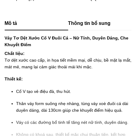
Mô tả
Thông tin bổ sung
Váy Tơ Dệt Xước Cổ V Đuôi Cá – Nữ Tính, Duyên Dáng, Che
Khuyết Điểm
Chất liệu:
Tơ dệt xước cao cấp, in họa tiết mềm mại, dễ chịu, bề mặt lạ mắt,
mát mẻ, mang lại cảm giác thoải mái khi mặc.
Thiết kế:
Cổ V tạo vẻ điệu đà, thu hút.
Thân váy form suông nhẹ nhàng, tùng váy xoè đuôi cá dài
duyên dáng, dài 130cm giúp che khuyết điểm hiệu quả.
Váy có các đường bổ tinh tế tăng nét nữ tính, duyên dáng.
Không có khoá sau, thiết kế mặc chui thuận tiện, kết hợp