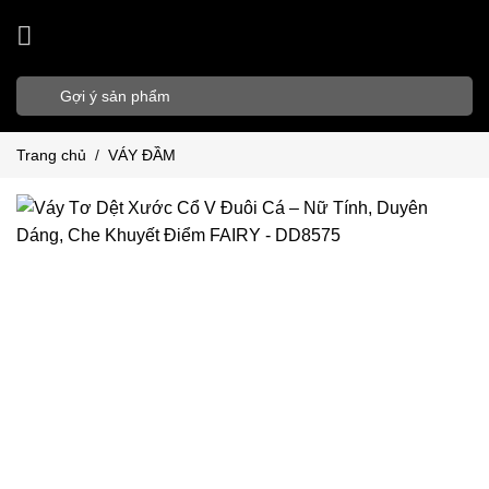
Bỏ
qua
nội
Tìm
dung
kiếm:
Trang chủ
/
VÁY ĐẦM