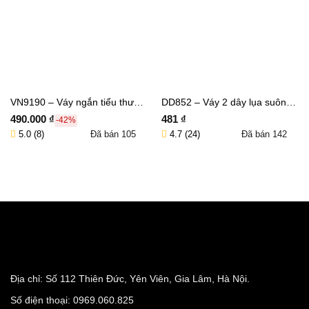
VN9190 – Váy ngắn tiểu thư
DD852 – Váy 2 dây lụa suông
tùng xoè tay bồng – SEAFOAM
vạt chéo phối hạt KÈM TRÂM
490.000
₫
481
₫
-42%
CÀI – MỘC CHU
5.0 (8)
4.7 (24)
Đã bán
105
Đã bán
142
Thêm vào giỏ hàng
Thêm vào giỏ hàng
Địa chỉ: Số 112 Thiên Đức, Yên Viên, Gia Lâm, Hà Nội.
Số điện thoại:
0969.060.825