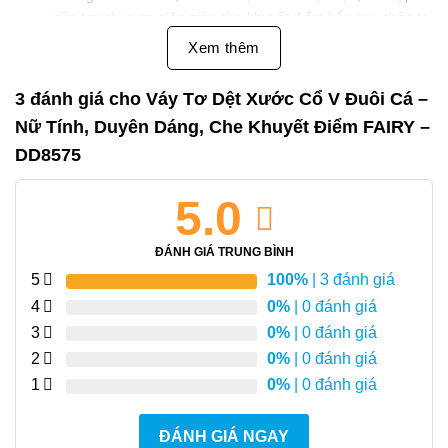
cửa tay chun co giãn giúp che khuyết điểm bắp tay, chân to
và bụng mỡ.
Xem thêm
Kèm đai da màu nâu cà phê linh hoạt, có thể điều chỉnh và
3 đánh giá cho
Váy Tơ Dệt Xước Cổ V Đuôi Cá –
phối cùng nhiều sản phẩm khác.
Nữ Tính, Duyên Dáng, Che Khuyết Điểm FAIRY –
Công nghệ:
DD8575
Sử dụng công nghệ in chuyển nhiệt độc quyền từ team CAYLEO,
tạo nên họa tiết sắc nét, bền màu.
5.0
Tính năng:
Váy có lót liền từ vai xuống, đảm bảo kín đáo, thoải mái và dễ di
ĐÁNH GIÁ TRUNG BÌNH
chuyển. Đai váy thiết kế đa năng, có thể mặc theo 2 kiểu khác
5
100%
| 3 đánh giá
nhau, giúp tăng tính ứng dụng và phong cách khi phối đồ.
4
0%
| 0 đánh giá
3
0%
| 0 đánh giá
2
0%
| 0 đánh giá
1
0%
| 0 đánh giá
ĐÁNH GIÁ NGAY