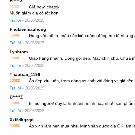
H*****3
Sử dụng bàn là hơi nước ở nhiệt độ thấp nếu cần làm phẳn
Giá howi chatok
Được
Muốn giảm giá có tốt hơn
xếp
Cam kết từ CayLeo Design
hạng
Trả lời
•
20/06/2025
1
5
100% sản phẩm chính hãng từ thương hiệu CayLeo
sao
Phukienmauhong
Đúng với mô tả: màu sắc kiểu dáng đúng mô tả nhưng s
Hình ảnh thật từ studio của shop
Được
Trả lời
•
20/06/2025
xếp hạng
4
5 sao
Chất vải được chọn lọc kỹ, may đo cẩn thận
Lynhtom
Giao hàng nhanh. Đóng gói đẹp. May chỉn chu. Chưa m
Được xếp
Kiểm tra kỹ trước khi đóng gói và giao hàng
Trả lời
•
20/06/2025
hạng
5
5
sao
Thaotran_1196
Tư vấn tận tình, giao hàng toàn quốc
Áo đẹp xĩu luôn, from dáng vs chất vải đáng vs giá tiề
Được xếp
Chính sách đổi trả
Trả lời
•
20/06/2025
hạng
5
5
sao
D*****z
Miễn phí đổi hàng nếu sản phẩm bị lỗi do nhà sản xuất, gi
hi mọi người! đây là hình ảnh minh hoạ nha!! sản phẩm
Được xếp
Trả lời
•
20/06/2025
Vui lòng quay video quá trình mở hàng để được hỗ trợ đổi t
hạng
5
5
sao
Xxt54kqzqd
Sản phẩm đổi cần còn tem mác, chưa qua sử dụng hoặc gi
Áo xinh lắm nên mua nhé. Mình săn được giá OK lắm, 
Được xếp
hạng
5
5