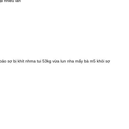
ại nhiều lần
bảo sợ bị khít nhma tui 53kg vừa lun nha mấy bà m5 khỏi sợ