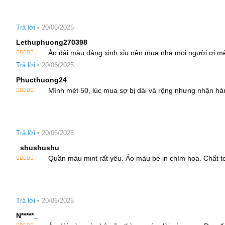
Thời gian đổi trả trong vòng 7 ngày kể từ ngày nhận hàng
sao
Trả lời
•
20/06/2025
Lethuphuong270398
Áo dài màu dáng xinh xỉu nên mua nha mọi người ơi mê
Được xếp
Trả lời
•
20/06/2025
hạng
5
5
sao
Phucthuong24
Mình mét 50, lúc mua sợ bị dài và rộng nhưng nhận hà
Được xếp
hạng
5
5
sao
Trả lời
•
20/06/2025
_shushushu
Quần màu mint rất yêu. Áo màu be in chìm hoa. Chất 
Được xếp
hạng
5
5
sao
Trả lời
•
20/06/2025
N*****_