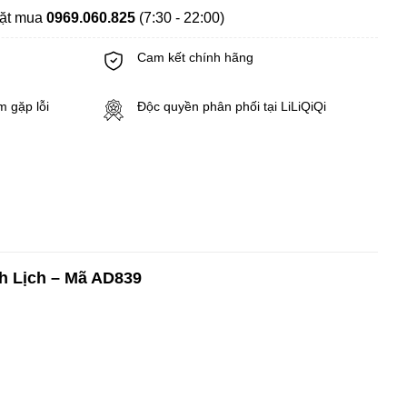
đặt mua
0969.060.825
(7:30 - 22:00)
Cam kết chính hãng
m gặp lỗi
Độc quyền phân phối tại LiLiQiQi
h Lịch – Mã AD839