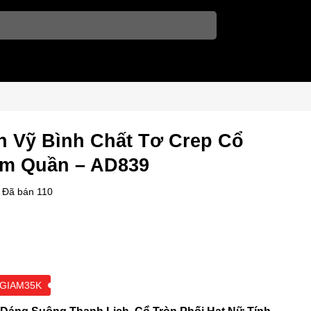
n Vỹ Bình Chất Tơ Crep Cổ
èm Quần – AD839
Đã bán
110
GIAM35K