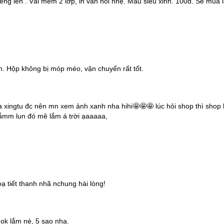
g lên . Vải mềm 2 lớp, in vân nổi nhẹ. Màu siêu xinh. 100đ. Sẽ mua l
n. Hộp không bị móp méo, vận chuyển rất tốt.
xingtu đc nên mn xem ảnh xanh nha hihi🤩🤩🤩 lúc hỏi shop thì shop 
lắmm lun đó mê lắm á trời ạaaaaa,
ạ tiết thanh nhã nchung hài lòng!
ok lắm nè, 5 sao nha.