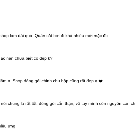
g
hop làm dài quá. Quần cắt bớt đi khá nhiều mới mặc đc
ặc nên chưa biết có đẹp k?
n lắm ạ. Shop đóng gói chỉnh chu hộp cũng rất đẹp ạ ❤️
ao sai mẫu hoặc bị hư hỏng trong quá trình vận chuyển
 nói chung là rất tốt, đóng gói cẩn thận, về tay mình còn nguyên còn 
rả
ặt
siêu ưng