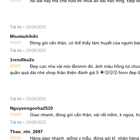
Áo dài này mà chê nữa thì mua áo dài nào mng. Đẹp điên
Được xếp
hạng
5
5
sao
Trả lời
•
20/06/2025
Miumiuhihihi
Đóng gói cẩn thận, có thể thấy tâm huyết của người bá
Được xếp
Trả lời
•
20/06/2025
hạng
5
5
sao
1rxru0bu2o
Đẹp cực nha vải mịn lắmmm đó, ảnh màu hồng tui chưa 
Được xếp
quần quá dài nhé shop thân thiện đánh giá 5 🌟😚😚😚 form đẹp 
hạng
5
5
sao
Trả lời
•
20/06/2025
Nguyenngocha2510
Giao nhanh, đóng gói cẩn thận, vải rất mềm, k ngứa, ho
Được xếp
Trả lời
•
20/06/2025
hạng
5
5
sao
Thao_nhi_2697
Hàng giao nhanh, giống y mẫu, đóng gói kĩ, nhận hàng 