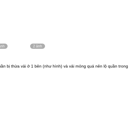
ảnh
2 ảnh
uần bị thừa vải ở 1 bên (như hình) và vải mỏng quá nên lộ quần trong