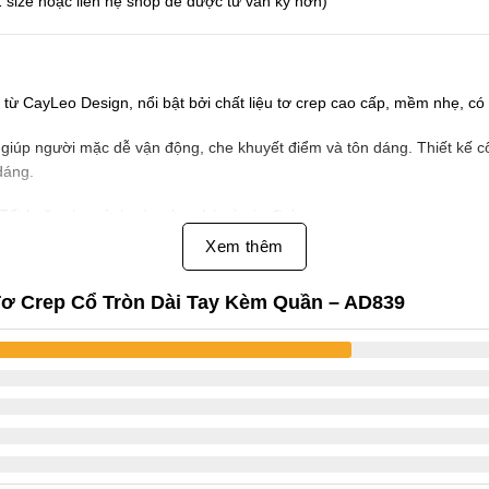
size hoặc liên hệ shop để được tư vấn kỹ hơn)
 từ CayLeo Design, nổi bật bởi chất liệu tơ crep cao cấp, mềm nhẹ, c
giúp người mặc dễ vận động, che khuyết điểm và tôn dáng. Thiết kế cổ 
dáng.
 Tết hoặc chụp ảnh cùng bạn bè và gia đình.
Xem thêm
hăn, không gây ngứa
Tơ Crep Cổ Tròn Dài Tay Kèm Quần – AD839
 di chuyển