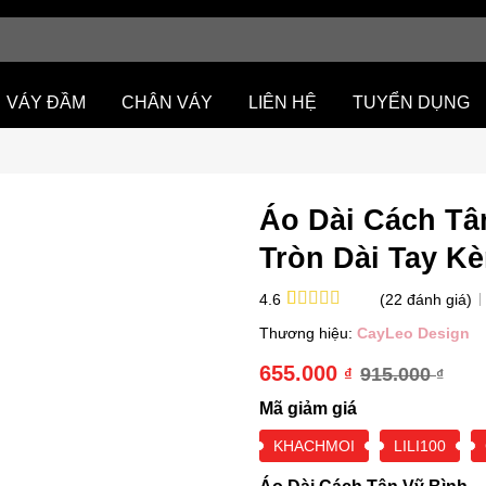
VÁY ĐẦM
CHÂN VÁY
LIÊN HỆ
TUYỂN DỤNG
Áo Dài Cách Tâ
Tròn Dài Tay K
(
22
đánh giá)
4.6
4.6
22
trên 5
Thương hiệu:
CayLeo Design
dựa trên
đánh giá
655.000
915.000
₫
₫
Giá
Giá
Mã giảm giá
gốc
hiện
là:
tại
KHACHMOI
LILI100
915.000 ₫.
là:
655.000 ₫.