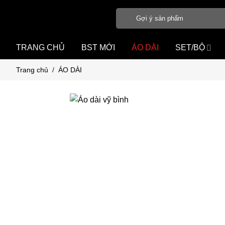
Bỏ
Tìm
qua
kiếm:
nội
dung
TRANG CHỦ
BST MỚI
ÁO DÀI
SET/BỘ
Trang chủ
/
ÁO DÀI