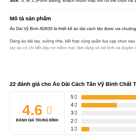
Size:
S, M, L (Form suông, khách muốn mặc ôm có thể chọn hạ 1 
Mô tả sản phẩm
Áo Dài Vỹ Bình AD839 là thiết kế áo dài cách tân được ưa chuộng
Dáng áo dài tay, suông nhẹ, kết hợp cùng quần lụa cạp chun sau 
tay áo có chi tiết dây nơ mềm mại, làm tăng vẻ nữ tính và duyên 
Sản phẩm thích hợp cho nhiều hoàn cảnh như dự tiệc, đi lễ, mặc
Đặc điểm nổi bật
Chất liệu tơ crep cao cấp, mềm mại, thoáng mát, không n
22 đánh giá cho
Áo Dài Cách Tân Vỹ Bình Chất 
Dáng áo suông nhẹ, tay dài, phù hợp nhiều vóc dáng
5
4.6
4
Quần lụa phối kèm với cạp chun sau, dễ mặc, thoải mái khi
3
Cổ tròn phối hạt mix màu – tạo điểm nhấn thanh lịch
ĐÁNH GIÁ TRUNG BÌNH
2
1
Tay áo thắt nơ nhẹ nhàng, tôn nét nữ tính