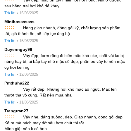
Được
sau bằng trai hơi khó để khuy.
xếp hạng
4
5 sao
Trả lời
•
15/06/2025
Minibosssssss
Hàng giao nhanh, đóng gói kỹ, chất lượng sản phẩm
Được xếp
tốt, giá thành ổn, sẽ tiếp tục ủng hộ
hạng
5
5
sao
Trả lời
•
15/06/2025
Duyennguy96
Váy đẹp, form rộng đi biển mặc khá oke, chất vải ko bị
Được xếp
nóng hay bí, ai bắp tay nhỏ mặc sẽ đẹp, phần eo váy to nên mặc
hạng
5
5
sao
cg hơi kén ng
Trả lời
•
12/06/2025
Pmthuha222
Váy rất đẹp. Nhưng hơi khó mặc áo ngực. Mặc lên
Được xếp
thướt tha vô cùng. Rất nên mua nha
hạng
5
5
sao
Trả lời
•
11/06/2025
Trangtran27
Váy nhẹ, dáng suông, đẹp. Giao nhanh, đóng gói đẹp
Được xếp
Kể ra mà nách may đỡ sâu hơn chút thì tốt
hạng
5
5
sao
Mình giặt nên k có ảnh