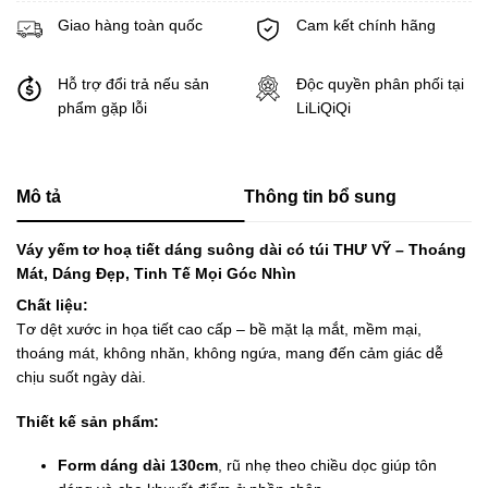
Giao hàng toàn quốc
Cam kết chính hãng
Hỗ trợ đổi trả nếu sản
Độc quyền phân phối tại
phẩm gặp lỗi
LiLiQiQi
Mô tả
Thông tin bổ sung
Váy yếm tơ hoạ tiết dáng suông dài có túi THƯ VỸ – Thoáng
Mát, Dáng Đẹp, Tinh Tế Mọi Góc Nhìn
Chất liệu:
Tơ dệt xước in họa tiết cao cấp – bề mặt lạ mắt, mềm mại,
thoáng mát, không nhăn, không ngứa, mang đến cảm giác dễ
chịu suốt ngày dài.
Thiết kế sản phẩm:
Form dáng dài 130cm
, rũ nhẹ theo chiều dọc giúp tôn