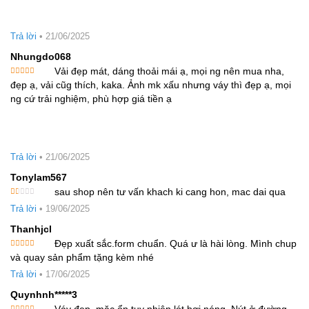
Trả lời
•
21/06/2025
Nhungdo068
Vải đẹp mát, dáng thoải mái ạ, mọi ng nên mua nha,
Được xếp
đẹp ạ, vải cũg thích, kaka. Ảnh mk xấu nhưng váy thì đẹp ạ, mọi
hạng
5
5
sao
ng cứ trải nghiệm, phù hợp giá tiền ạ
Trả lời
•
21/06/2025
Tonylam567
sau shop nên tư vấn khach ki cang hon, mac dai qua
Được
Trả lời
•
19/06/2025
xếp
hạng
1
Thanhjcl
5
sao
Đẹp xuất sắc.form chuẩn. Quá ư là hài lòng. Mình chup
Được xếp
và quay sản phẩm tặng kèm nhé
hạng
5
5
sao
Trả lời
•
17/06/2025
Quynhnh*****3
Váy đẹp, mặc ổn tuy nhiên lót hơi nóng. Nút ở đường