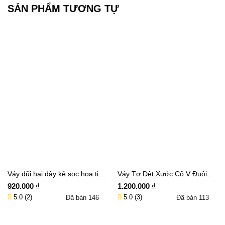
SẢN PHẨM TƯƠNG TỰ
Váy đũi hai dây kẻ sọc hoạ tiết
Váy Tơ Dệt Xước Cổ V Đuôi
kẻ nhún eo dáng dài CORAL –
Cá – Nữ Tính, Duyên Dáng,
920.000
₫
1.200.000
₫
DD9127
Che Khuyết Điểm FAIRY –
5.0 (2)
5.0 (3)
Đã bán
146
Đã bán
113
DD8575
Thêm vào giỏ hàng
Thêm vào giỏ hàng