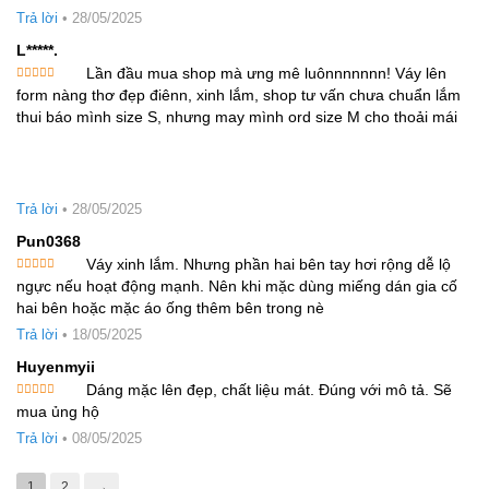
Trả lời
•
28/05/2025
L*****.
Lần đầu mua shop mà ưng mê luônnnnnnn! Váy lên
Được xếp
form nàng thơ đẹp điênn, xinh lắm, shop tư vấn chưa chuẩn lắm
hạng
5
5
sao
thui báo mình size S, nhưng may mình ord size M cho thoải mái
Trả lời
•
28/05/2025
Pun0368
Váy xinh lắm. Nhưng phần hai bên tay hơi rộng dễ lộ
Được
ngực nếu hoạt động mạnh. Nên khi mặc dùng miếng dán gia cố
xếp hạng
4
5 sao
hai bên hoặc mặc áo ống thêm bên trong nè
Trả lời
•
18/05/2025
Huyenmyii
Dáng mặc lên đẹp, chất liệu mát. Đúng với mô tả. Sẽ
Được xếp
mua ủng hộ
hạng
5
5
sao
Trả lời
•
08/05/2025
1
2
→