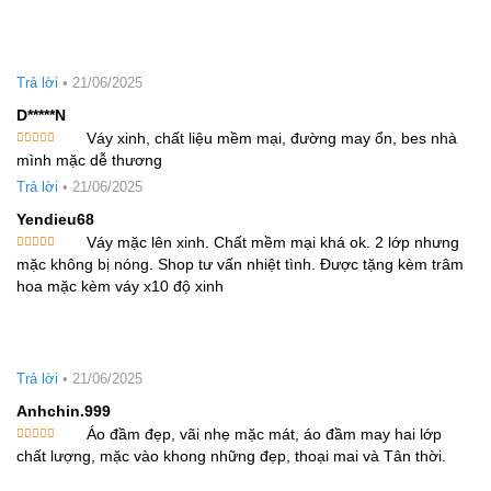
Trả lời
•
21/06/2025
D*****n
Váy xinh, chất liệu mềm mại, đường may ổn, bes nhà
Được xếp
mình mặc dễ thương
hạng
5
5
sao
Trả lời
•
21/06/2025
Yendieu68
Váy mặc lên xinh. Chất mềm mại khá ok. 2 lớp nhưng
Được xếp
mặc không bị nóng. Shop tư vấn nhiệt tình. Được tặng kèm trâm
hạng
5
5
sao
hoa mặc kèm váy x10 độ xinh
Trả lời
•
21/06/2025
Anhchin.999
Áo đầm đẹp, vãi nhẹ mặc mát, áo đầm may hai lớp
Được xếp
chất lượng, mặc vào khong những đẹp, thoại mai và Tân thời.
hạng
5
5
sao