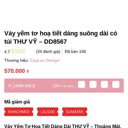
Váy yếm tơ hoạ tiết dáng suông dài có
túi THƯ VỸ – DD8567
(
34
đánh giá)
Đã bán
146
4.7
4.7
34
trên 5
Thương hiệu:
CayLeo Design
dựa trên
đánh giá
570.000
₫
Diễn ra sau
F
ASH SALE
:
:
:
:
Mã giảm giá
KHACHMOI
LILI100
GIAM35K
Váy Yếm Tơ Họa Tiết Dáng Dài THƯ VỸ – Thoáng Mát,