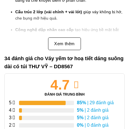
dáng và che khuyết điểm ở phần chân.
Cấu trúc 2 lớp (vải chính + vải lót)
giúp váy không bị hở,
che bụng mỡ hiệu quả.
Công nghệ dập nhăn cao cấp
tạo hiệu ứng bề mặt bắt
sáng và thời trang hơn, không cần là ủi.
Xem thêm
Thiết kế có cúc cài cổ sau
, dễ mặc – dễ tháo, giữ được
phom dáng chuẩn.
34 đánh giá cho
Váy yếm tơ hoạ tiết dáng suông
Túi sườn tiện lợi
, giúp bạn vừa mặc đẹp vừa tiện dụng
dài có túi THƯ VỸ – DD8567
mà không cần mang theo túi phụ.
4.7
Đặc điểm nổi bật:
ĐÁNH GIÁ TRUNG BÌNH
Chất vải mát mẻ, thân thiện với làn da, thích hợp mặc cả
5
85%
| 29 đánh giá
ngày dài không lo khó chịu.
4
5%
| 2 đánh giá
Thiết kế tinh giản nhưng có điểm nhấn – dễ mặc, dễ phối
3
5%
| 2 đánh giá
phụ kiện, tạo nên thần thái riêng cho người mặc.
2
0%
| 0 đánh giá