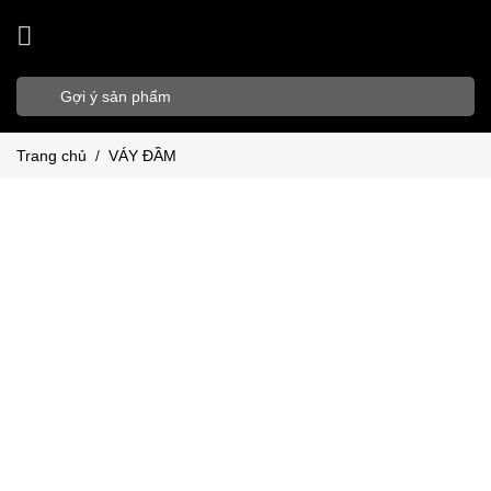
Bỏ
qua
nội
Tìm
dung
kiếm:
Trang chủ
/
VÁY ĐẦM