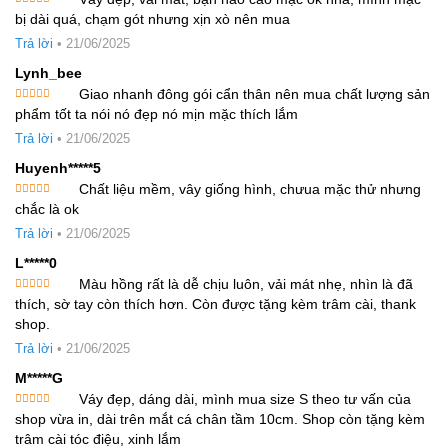
Được xếp
bị dài quá, chạm gót nhưng xịn xò nên mua
hạng
5
5
sao
Trả lời
•
21/06/2025
Lynh_bee
Giao nhanh đông gói cẩn thân nên mua chất lượng sản
Được xếp
phẩm tốt ta nói nó đẹp nó mịn mặc thích lắm
hạng
5
5
sao
Trả lời
•
21/06/2025
Huyenh*****5
Chất liệu mềm, vây giống hình, chưua mặc thử nhưng
Được xếp
chắc là ok
hạng
5
5
sao
Trả lời
•
21/06/2025
L*****0
Màu hồng rất là dễ chịu luôn, vải mát nhẹ, nhìn là đã
Được xếp
thích, sờ tay còn thích hơn. Còn được tặng kèm trâm cài, thank
hạng
5
5
sao
shop.
Trả lời
•
21/06/2025
M*****g
Váy đẹp, dáng dài, mình mua size S theo tư vấn của
Được xếp
shop vừa in, dài trên mắt cá chân tầm 10cm. Shop còn tặng kèm
hạng
5
5
sao
trâm cài tóc điệu, xinh lắm