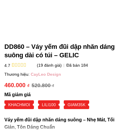
DD860 – Váy yếm đũi dập nhăn dáng
suông dài có túi – GELIC
(
19
đánh giá)
Đã bán
184
4.7
4.7
19
trên 5
Thương hiệu:
CayLeo Design
dựa trên
đánh giá
460.000
520.800
₫
₫
Giá
Giá
Mã giảm giá
gốc
hiện
là:
tại
KHACHMOI
LILI100
GIAM35K
520.800 ₫.
là:
460.000 ₫.
Váy yếm đũi dập nhăn dáng suông – Nhẹ Mát, Tối
Giản, Tôn Dáng Chuẩn