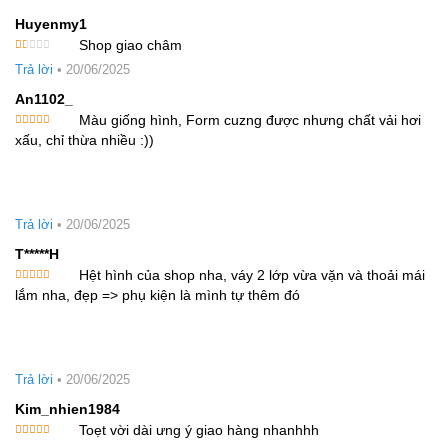
Huyenmy1
Shop giao châm
Được
Trả lời
•
20/06/2025
xếp
hạng
1
An1102_
5
sao
Màu giống hình, Form cuzng được nhưng chất vải hơi
Được
xấu, chỉ thừa nhiều :))
xếp hạng
4
5 sao
Trả lời
•
20/06/2025
T*****h
Hệt hình của shop nha, váy 2 lớp vừa vặn và thoải mái
Được xếp
lắm nha, đẹp => phụ kiện là mình tự thêm đó
hạng
5
5
sao
Trả lời
•
20/06/2025
Kim_nhien1984
Toẹt vời dài ưng ý giao hàng nhanhhh
Được xếp