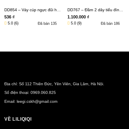
DD854 – Váy cúp ngực đũi hoạ
DD767 – Đầm 2 dây tiểu đính
tiết kẻ caro nhún eo dáng dài
ren hoa dáng xoè dài –
536
₫
1.100.000
₫
GRACE
5.0 (6)
5.0 (9)
Đã bán
135
Đã bán
186
Thêm vào giỏ hàng
Thêm vào giỏ hàng
Địa chỉ: Số 112 Thiên Đức, Yên Viên, Gia Lâm, Hà Nội.
Số điện thoại:
0969.060.825
Email:
leegi.cskh@gmail.com
VỀ LILIQIQI