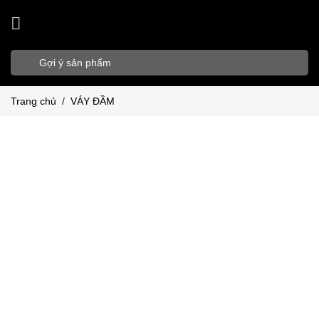
Bỏ
qua
nội
Tìm
dung
kiếm:
Trang chủ
/
VÁY ĐẦM