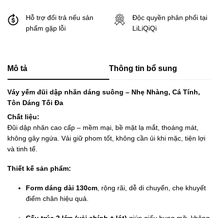
Hỗ trợ đổi trả nếu sản
Độc quyền phân phối tại
phẩm gặp lỗi
LiLiQiQi
Mô tả
Thông tin bổ sung
Váy yếm đũi dập nhăn dáng suông – Nhẹ Nhàng, Cá Tính,
Tôn Dáng Tối Đa
Chất liệu:
Đũi dập nhăn cao cấp – mềm mại, bề mặt lạ mắt, thoáng mát,
không gây ngứa. Vải giữ phom tốt, không cần ủi khi mặc, tiện lợi
và tinh tế.
Thiết kế sản phẩm:
Form dáng dài 130cm
, rộng rãi, dễ di chuyển, che khuyết
điểm chân hiệu quả.