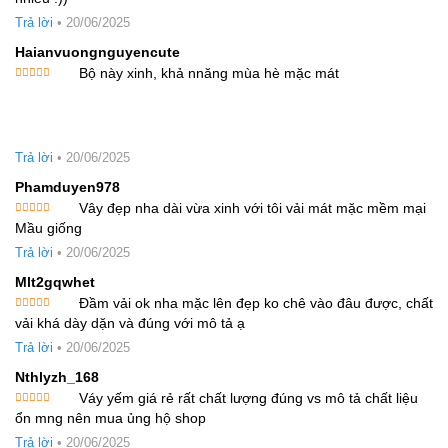
hạng
5
5
sao
Trả lời
•
20/06/2025
Haianvuongnguyencute
Bộ này xinh, khả nnăng mùa hè mặc mát
Được xếp
hạng
5
5
sao
Trả lời
•
20/06/2025
Phamduyen978
Vây đẹp nha dài vừa xinh với tôi vải mát mặc mềm mại
Được xếp
Mầu giống
hạng
5
5
sao
Trả lời
•
20/06/2025
Mlt2gqwhet
Đầm vải ok nha mặc lên đẹp ko chê vào đâu được, chất
Được xếp
vải khá dày dặn và đúng với mô tả ạ
hạng
5
5
sao
Trả lời
•
20/06/2025
Nthlyzh_168
Váy yếm giá rẻ rất chất lượng đúng vs mô tả chất liệu
Được xếp
ổn mng nên mua ủng hộ shop
hạng
5
5
sao
Trả lời
•
20/06/2025