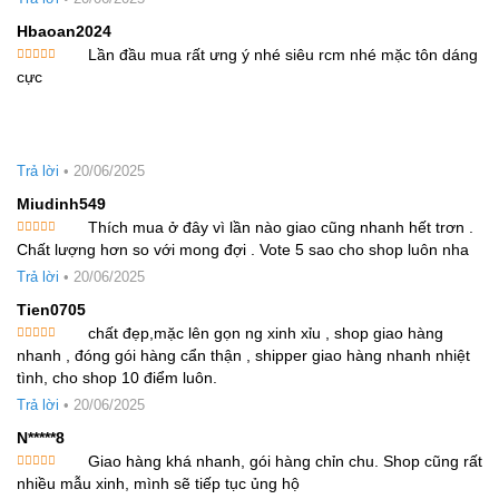
Hbaoan2024
Lần đầu mua rất ưng ý nhé siêu rcm nhé mặc tôn dáng
Được xếp
cực
hạng
5
5
sao
Trả lời
•
20/06/2025
Miudinh549
Thích mua ở đây vì lần nào giao cũng nhanh hết trơn .
Được xếp
Chất lượng hơn so với mong đợi . Vote 5 sao cho shop luôn nha
hạng
5
5
sao
Trả lời
•
20/06/2025
Tien0705
chất đẹp,mặc lên gọn ng xinh xỉu , shop giao hàng
Được xếp
nhanh , đóng gói hàng cẩn thận , shipper giao hàng nhanh nhiệt
hạng
5
5
sao
tình, cho shop 10 điểm luôn.
Trả lời
•
20/06/2025
N*****8
Giao hàng khá nhanh, gói hàng chỉn chu. Shop cũng rất
Được xếp
nhiều mẫu xinh, mình sẽ tiếp tục ủng hộ
hạng
5
5