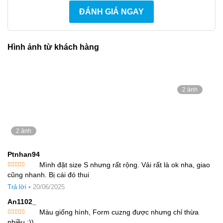
ĐÁNH GIÁ NGAY
Tính ứng dụng:
Phù hợp diện khi
đi làm, đi chơi, cafe cuối tuần, du lịch,
hoặc tham gia các sự kiện mang tính casual nhẹ
Hình ảnh từ khách hàng
nhàng
.
Có thể phối cùng sandal, sneaker trắng hoặc túi cói để
hoàn thiện phong cách boho-chic mùa hè.
2 ảnh
2 ảnh
Ptnhan94
Mình đặt size S nhưng rất rộng. Vải rất là ok nha, giao
Được xếp
cũng nhanh. Bị cái đó thui
hạng
5
5
sao
Trả lời
•
20/06/2025
An1102_
Màu giống hình, Form cuzng được nhưng chỉ thừa
Được xếp
nhiều :))