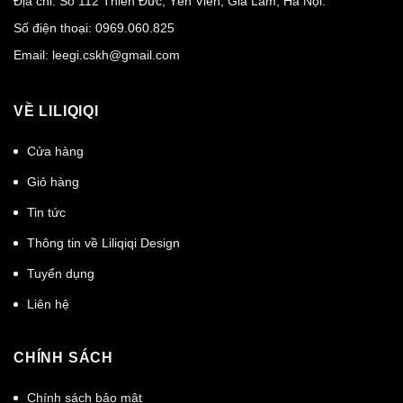
Địa chỉ: Số 112 Thiên Đức, Yên Viên, Gia Lâm, Hà Nội.
Số điện thoại:
0969.060.825
Email:
leegi.cskh@gmail.com
VỀ LILIQIQI
Cửa hàng
Giỏ hàng
Tin tức
Thông tin về Liliqiqi Design
Tuyển dụng
Liên hệ
CHÍNH SÁCH
Chính sách bảo mật