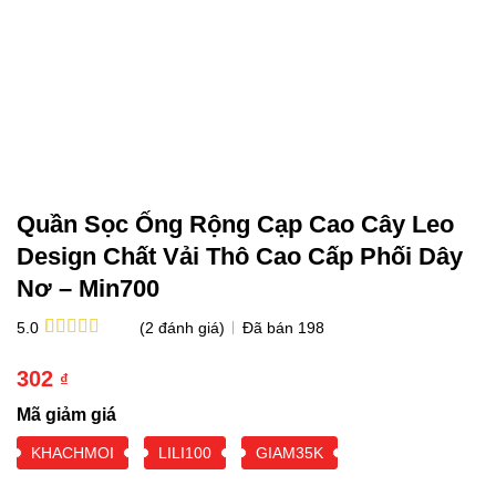
Quần Sọc Ống Rộng Cạp Cao Cây Leo
Design Chất Vải Thô Cao Cấp Phối Dây
Nơ – Min700
(
2
đánh giá)
Đã bán
198
5.0
5.0
2
trên 5
dựa trên
302
₫
đánh giá
Mã giảm giá
KHACHMOI
LILI100
GIAM35K