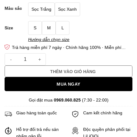
Màu sắc
Sọc Trắng
Sọc Xanh
Size
S
M
L
Hướng dẫn chọn size
Trả hàng miễn phí 7 ngày · Chính hãng 100% · Miễn phí
vận chuyển · Bảo hiểm Thời trang
Quần Sọc Ống Rộng Cạp Cao Cây Leo Design Chất Vải Thô Cao
THÊM VÀO GIỎ HÀNG
MUA NGAY
Gọi đặt mua
0969.060.825
(7:30 - 22:00)
Giao hàng toàn quốc
Cam kết chính hãng
Hỗ trợ đổi trả nếu sản
Độc quyền phân phối tại
phẩm gặp lỗi
LiLiQiQi