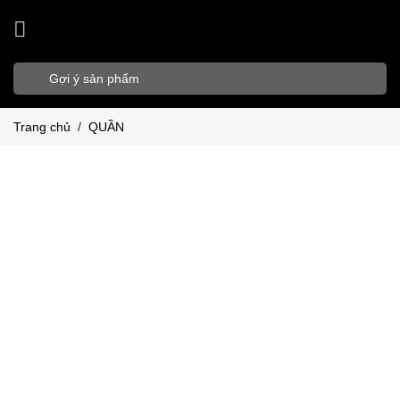
Bỏ
qua
nội
Tìm
dung
kiếm:
Trang chủ
/
QUẦN