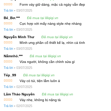
Form váy giữ dáng, mặc cả ngày vẫn đẹp
Được xếp
Trả lời
•
03/07/2025
hạng
5
5
sao
Bé_Bơ.***
Đã mua tại liliqiqi.vn
Cực hợp với mấy nàng style nhẹ nhàng
Được xếp
Trả lời
•
03/07/2025
hạng
5
5
sao
Nguyễn Minh Thư
Đã mua tại liliqiqi.vn
Mình ưng phần cổ thiết kế lạ, nhìn cá tính
Được xếp
Trả lời
•
03/07/2025
hạng
5
5
sao
Nấmnhỏ.***
Đã mua tại liliqiqi.vn
Vừa người, không cần chỉnh sửa gì
Được xếp
Trả lời
•
03/07/2025
hạng
5
5
sao
Tép_99
Đã mua tại liliqiqi.vn
Váy có túi, tiện lắm luôn á
Được xếp
Trả lời
•
02/07/2025
hạng
5
5
sao
Lâm Thảo Nguyên
Đã mua tại liliqiqi.vn
Váy nhẹ, không bị nặng tà
Được xếp
Trả lời
•
02/07/2025
hạng
5
5
sao