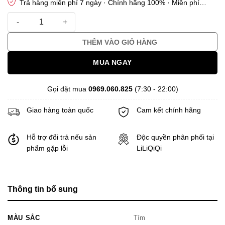
Trả hàng miễn phí 7 ngày · Chính hãng 100% · Miễn phí
vận chuyển · Bảo hiểm Thời trang
AA842 - áo 2 DÂY cup ngực số lượng
THÊM VÀO GIỎ HÀNG
MUA NGAY
Gọi đặt mua
0969.060.825
(7:30 - 22:00)
Giao hàng toàn quốc
Cam kết chính hãng
Hỗ trợ đổi trả nếu sản
Độc quyền phân phối tại
phẩm gặp lỗi
LiLiQiQi
Thông tin bổ sung
MÀU SẮC
Tím