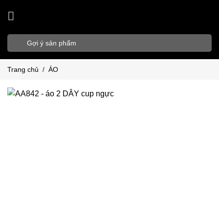
Bỏ
qua
nội
Tìm
dung
kiếm:
Trang chủ
/
ÁO