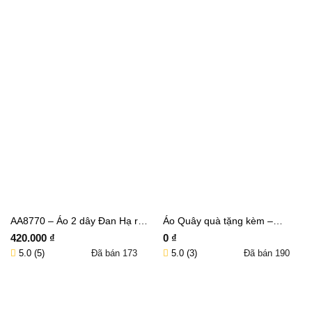
AA8770 – Áo 2 dây Đan Hạ ren
Áo Quây quà tặng kèm –
dệt hoa nổi
AQ017
420.000
₫
0
₫
5.0 (5)
5.0 (3)
Đã bán
173
Đã bán
190
Thêm vào giỏ hàng
Thêm vào giỏ hàng