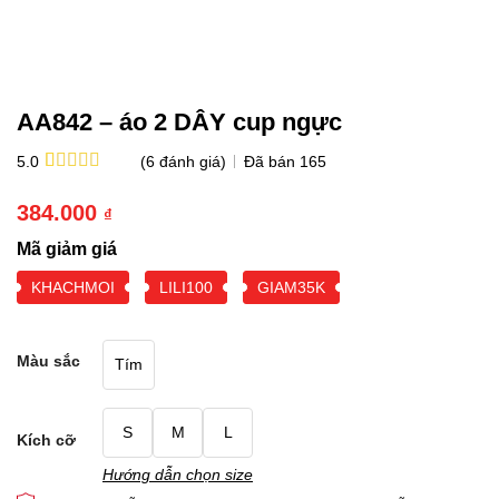
AA842 – áo 2 DÂY cup ngực
(
6
đánh giá)
Đã bán
165
5.0
5.0
6
trên 5
dựa trên
384.000
₫
đánh giá
Mã giảm giá
KHACHMOI
LILI100
GIAM35K
Màu sắc
Tím
S
M
L
Kích cỡ
Hướng dẫn chọn size