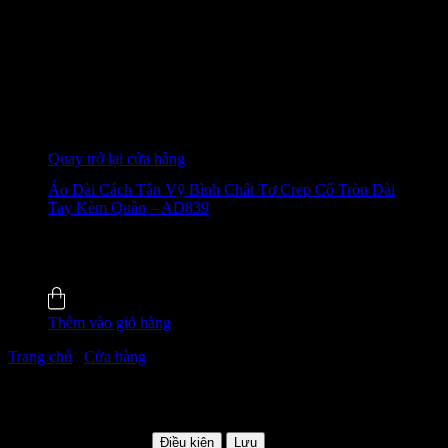
Giỏ hàng
Chưa có sản phẩm trong giỏ hàng.
Quay trở lại cửa hàng
Áo Dài Cách Tân Vỹ Bình Chất Tơ Crep Cổ Tròn Dài
Tay Kèm Quần – AD839
655.000
₫
-28%
4.6 (22)
Đã bán
110
Thêm vào giỏ hàng
Trang chủ
/
Cửa hàng
/
Trang 5
KHACHMOI
Giảm thêm 5%
HSD: Không giới hạn
Điều kiện
Lưu