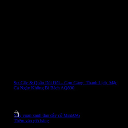
Set Gile & Quần Dài Đũi – Gọn Gàng, Thanh Lịch, Mặc
Cả Ngày Không Bí Bách AQ890
650.000
₫
-27%
5.0 (4)
Đã bán
8
Váy voan xanh đan dây cổ Min6095
Thêm vào giỏ hàng
520.000
₫
-31%