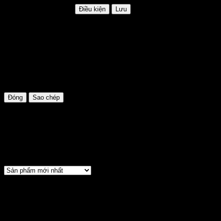
HSD: Không giới hạn
Điều kiện
Lưu
GIAM35K
Mã khuyến mãi:
GIAM35K
Hạn sử dụng:
Không giới hạn
Điều kiện:
Áp dụng cho đơn hàng trên 500.000đ
Đóng
Sao chép
Cửa hàng
Sắp xếp: