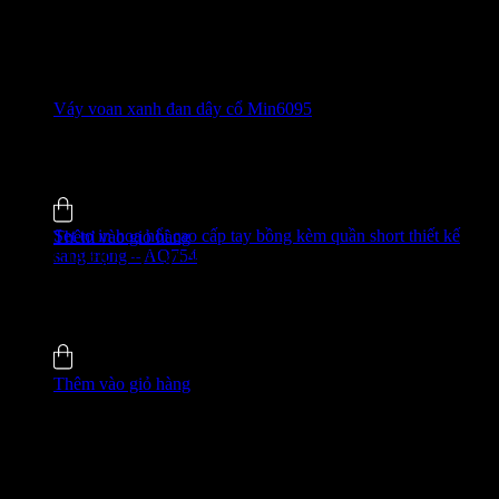
Váy voan xanh đan dây cổ Min6095
520.000
₫
-31%
4.8 (35)
Đã bán
135
Set tơ in hoa nổi cao cấp tay bồng kèm quần short thiết kế
Thêm vào giỏ hàng
sang trọng – AQ754
GIÁ ĐỘC QUYỀN WEB
480.000
₫
-49%
4.9 (51)
Đã bán
338
Thêm vào giỏ hàng