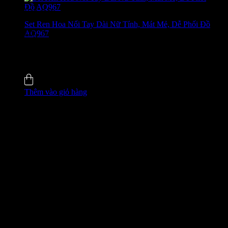
Bán chạy
Set Ren Hoa Nổi Tay Dài Nữ Tính, Mát Mẻ, Dễ Phối Đồ
AQ967
GIÁ ĐỘC QUYỀN WEB
650.000
₫
-24%
0.0 (0)
Đã bán
5
Thêm vào giỏ hàng
GIÁ ĐỘC QUYỀN WEB