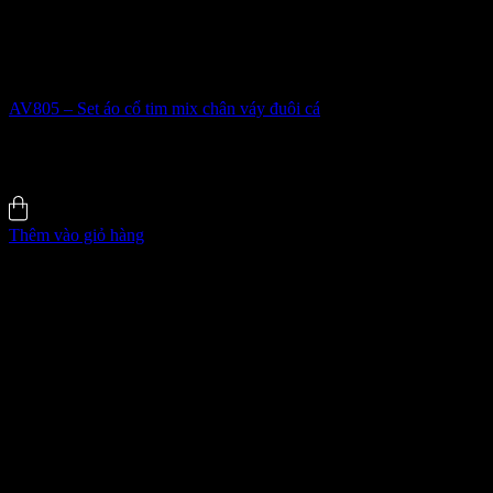
AV805 – Set áo cổ tim mix chân váy đuôi cá
633.000
₫
5.0 (5)
Đã bán
162
Thêm vào giỏ hàng