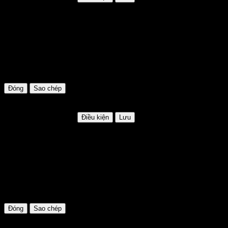
KHACHMOI
Mã khuyến mãi:
KHACHMOI
Hạn sử dụng:
Không giới hạn
Điều kiện:
Áp dụng cho khách mới lần đầu mua hàng tại website
Đóng
Sao chép
LILI100
Giảm giá lên tới 100k
HSD: Không giới hạn
Điều kiện
Lưu
LILI100
Mã khuyến mãi:
LILI100
Hạn sử dụng:
Không giới hạn
Điều kiện:
Áp dụng cho đơn hàng trên 999.000đ
Đóng
Sao chép
GIAM35k
Giảm giá lên tới 35k