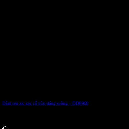
Đầm ren zic zac cổ tròn dáng suông – DD8968
450.000
₫
-48%
4.8 (28)
Đã bán
153