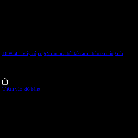
Hết hàng
DD854 – Váy cúp ngực đũi hoạ tiết kẻ caro nhún eo dáng dài
536
₫
5.0 (6)
Đã bán
135
Thêm vào giỏ hàng