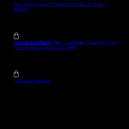
Váy 2 Dây Denim Phối Ren Tôn Dáng, Cá Tính –
DD976
650.000
₫
-24%
0.0 (0)
Đã bán
7
Set Gile & Quần Dài Đũi – Gọn Gàng, Thanh Lịch, Mặc
Thêm vào giỏ hàng
Cả Ngày Không Bí Bách AQ890
GIÁ ĐỘC QUYỀN WEB
650.000
₫
-27%
5.0 (4)
Đã bán
8
Thêm vào giỏ hàng