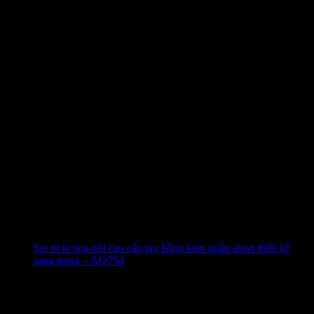
Set tơ in hoa nổi cao cấp tay bồng kèm quần short thiết kế
sang trọng – AQ754
480.000
₫
-49%
4.9 (51)
Đã bán
338