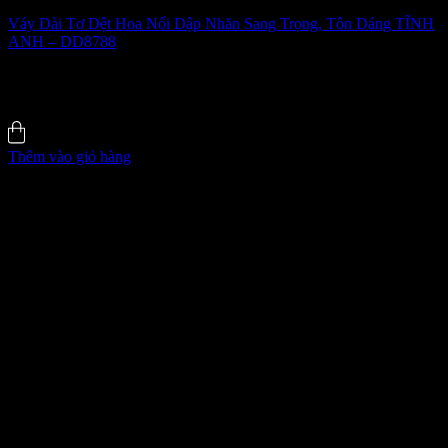
Váy Dài Tơ Dệt Hoa Nổi Dập Nhăn Sang Trọng, Tôn Dáng TĨNH
ANH – DD8788
550.000
₫
-36%
5.0 (8)
Đã bán
187
Thêm vào giỏ hàng