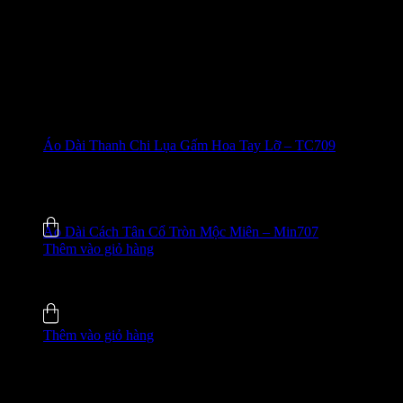
Áo Dài Thanh Chi Lụa Gấm Hoa Tay Lỡ – TC709
635.000
₫
-42%
5.0 (5)
Đã bán
137
Áo Dài Cách Tân Cổ Tròn Mộc Miên – Min707
Thêm vào giỏ hàng
755.000
₫
-33%
5.0 (2)
Đã bán
109
Thêm vào giỏ hàng