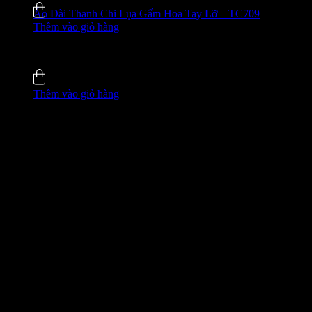
Áo Dài Thanh Chi Lụa Gấm Hoa Tay Lỡ – TC709
Thêm vào giỏ hàng
635.000
₫
-42%
5.0 (5)
Đã bán
137
Thêm vào giỏ hàng