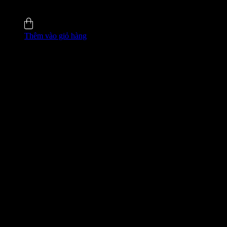
4.8 (35)
Đã bán
135
Thêm vào giỏ hàng
GIÁ ĐỘC QUYỀN WEB