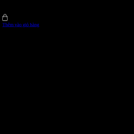
200.000
₫
5.0 (8)
Đã bán
164
Thêm vào giỏ hàng
GIÁ ĐỘC QUYỀN WEB