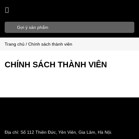
Bỏ
qua
nội
Tìm
dung
kiếm:
Trang chủ
/
Chính sách thành viên
CHÍNH SÁCH THÀNH VIÊN
Địa chỉ: Số 112 Thiên Đức, Yên Viên, Gia Lâm, Hà Nội.